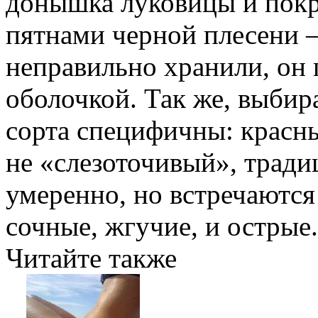
донышка луковицы и пок
пятнами черной плесени –
неправильно хранили, он 
оболочкой. Так же, выбира
сорта специфичны: красны
не «слезоточивый», трад
умеренно, но встречаются
сочные, жгучие, и острые.
Читайте также