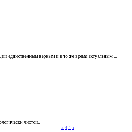
ций единственным верным и в то же время актуальным....
ологически чистой....
1
2
3
4
5