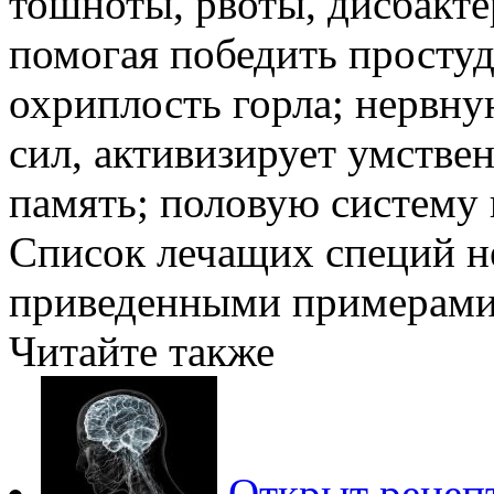
тошноты, рвоты, дисбакте
помогая победить простуд
охриплость горла; нервн
сил, активизирует умстве
память; половую систему 
Список лечащих специй н
приведенными примерами
Читайте также
Открыт рецепт