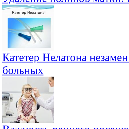
Катетер Нелатона незаме
больных