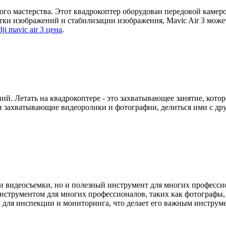
ного мастерства. Этот квадрокоптер оборудован передовой каме
и изображений и стабилизации изображения, Mavic Air 3 может
dji mavic air 3 цена
.
ений. Летать на квадрокоптере - это захватывающее занятие, ко
и захватывающие видеоролики и фотографии, делиться ими с дру
 и видеосъемки, но и полезный инструмент для многих професси
инструментом для многих профессионалов, таких как фотографы
н для инспекции и мониторинга, что делает его важным инструме